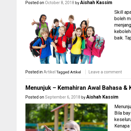
Aishah Kassim
Posted on
October 8, 2018
by
Skill a
boleh m
menjang
keboleh
baik. Ta
Posted in
Artikel
Leave a comment
Tagged
Artikel
Menunjuk – Kemahiran Awal Bahasa & 
Aishah Kassim
Posted on
September 6, 2018
by
Menunju
Bila ba
keselur
Kenapa 