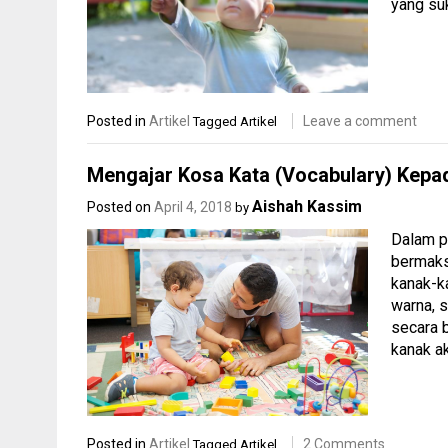
yang suk
Posted in
Artikel
Leave a comment
Tagged
Artikel
Mengajar Kosa Kata (Vocabulary) Kepa
Aishah Kassim
Posted on
April 4, 2018
by
Dalam p
bermaks
kanak-ka
warna, 
secara 
kanak a
Posted in
Artikel
2 Comments
Tagged
Artikel