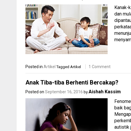
Kanak-k
dan mul
dipanta
perkata
menunju
menyam
Posted in
Artikel
1 Comment
Tagged
Artikel
Anak Tiba-tiba Berhenti Bercakap?
Aishah Kassim
Posted on
September 16, 2016
by
Fenomen
baik ba
Mengapa 
perkemb
autisti