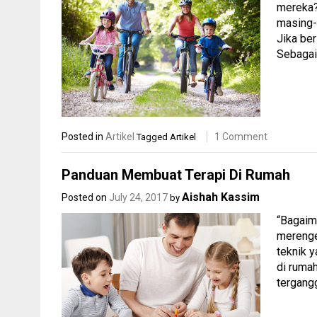
mereka?
masing-
Jika be
Sebagai 
Posted in
Artikel
1 Comment
Tagged
Artikel
Panduan Membuat Terapi Di Rumah
Aishah Kassim
Posted on
July 24, 2017
by
“Bagaima
merengek
teknik 
di rumah
tergangg