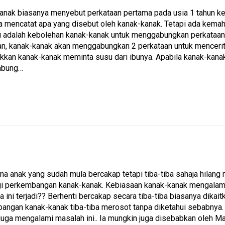
anak biasanya menyebut perkataan pertama pada usia 1 tahun ke 1
a mencatat apa yang disebut oleh kanak-kanak. Tetapi ada kemah
u adalah kebolehan kanak-kanak untuk menggabungkan perkataa
an, kanak-kanak akan menggabungkan 2 perkataan untuk mencerit
kkan kanak-kanak meminta susu dari ibunya. Apabila kanak-kan
bung…
a anak yang sudah mula bercakap tetapi tiba-tiba sahaja hilang 
gi perkembangan kanak-kanak. Kebiasaan kanak-kanak mengalami ma
ini terjadi?? Berhenti bercakap secara tiba-tiba biasanya dikait
angan kanak-kanak tiba-tiba merosot tanpa diketahui sebabnya.
k juga mengalami masalah ini.. Ia mungkin juga disebabkan oleh