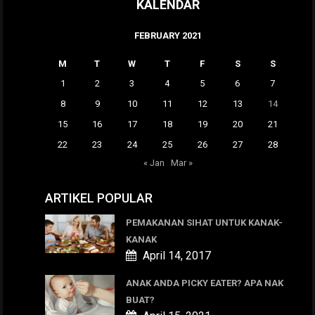
KALENDAR
FEBRUARY 2021
M
T
W
T
F
S
S
1
2
3
4
5
6
7
8
9
10
11
12
13
14
15
16
17
18
19
20
21
22
23
24
25
26
27
28
« Jan
Mar »
ARTIKEL POPULAR
PEMAKANAN SIHAT UNTUK KANAK-
KANAK
April 14, 2017
ANAK ANDA PICKY EATER? APA NAK
BUAT?