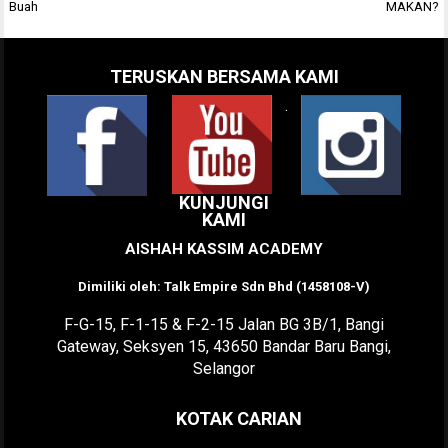
navigation
Buah
MAKAN?
TERUSKAN BERSAMA KAMI
.
KUNJUNGI
KAMI
AISHAH KASSIM ACADEMY
Dimiliki oleh: Talk Empire Sdn Bhd (1458108-V)
F-G-15, F-1-15 & F-2-15 Jalan BG 3B/1, Bangi
Gateway, Seksyen 15, 43650 Bandar Baru Bangi,
Selangor
KOTAK CARIAN