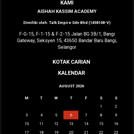
KAMI
AISHAH KASSIM ACADEMY
Dimiliki oleh: Talk Empire Sdn Bhd (1458108-V)
F-G-15, F-1-15 & F-2-15 Jalan BG 3B/1, Bangi
Gateway, Seksyen 15, 43650 Bandar Baru Bangi,
Selangor
KOTAK CARIAN
KALENDAR
AUGUST 2026
M
T
W
T
F
S
S
1
2
3
4
5
6
7
8
9
10
11
12
13
14
15
16
17
18
19
20
21
22
23