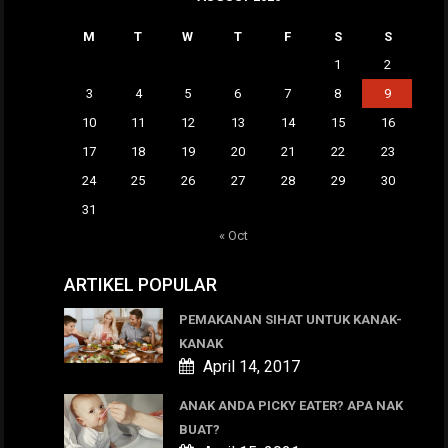
M
T
W
T
F
S
S
1
2
3
4
5
6
7
8
9
10
11
12
13
14
15
16
17
18
19
20
21
22
23
24
25
26
27
28
29
30
31
« Oct
ARTIKEL POPULAR
PEMAKANAN SIHAT UNTUK KANAK-
KANAK
April 14, 2017
ANAK ANDA PICKY EATER? APA NAK
BUAT?