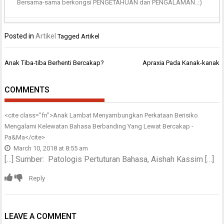
Bersama-sama berkongsi PENGETAHUAN dan PENGALAMAN..:)
Posted in
Artikel
Tagged
Artikel
Post
Anak Tiba-tiba Berhenti Bercakap?
Apraxia Pada Kanak-kanak
navigation
COMMENTS
<cite class="fn">
Anak Lambat Menyambungkan Perkataan Berisiko
Mengalami Kelewatan Bahasa Berbanding Yang Lewat Bercakap -
Pa&Ma
</cite>
March 10, 2018 at 8:55 am
[…] Sumber: Patologis Pertuturan Bahasa, Aishah Kassim […]
Reply
LEAVE A COMMENT