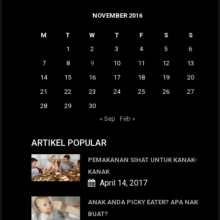
NOVEMBER 2016
M
T
W
T
F
S
S
1
2
3
4
5
6
7
8
9
10
11
12
13
14
15
16
17
18
19
20
21
22
23
24
25
26
27
28
29
30
« Sep
Feb »
ARTIKEL POPULAR
PEMAKANAN SIHAT UNTUK KANAK-
KANAK
April 14, 2017
ANAK ANDA PICKY EATER? APA NAK
BUAT?