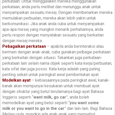
perkataan. Untuk menggalakkn mereka menggunakan
perkataan, anda perlu melihat dan menunggu anak untuk
menyampaikan sesuatu mesej. Dengan membenarkan mereka
memulakan perbualan, mereka akan lebih yakin untuk
berkomunikasi. Jika anak anda cuba untuk menyampaikan
apa-apa mesej yang mungkin menarik perhatiannya, anda
perlu respon dengan menyatakan sesuatu yang berkaitan
dengan mesej mereka.
Pebagaikan perkataan
– apabila anda berinteraksi atau
bermain dengan anak-anak, cuba gunakan pelbagai perkataan
yang berkaitan dengan situasi. Tekankan juga perkataan-
perkataan lain selain nama objek seperti kata kerja/perbuatan,
kata sifat dan juga posisi. Kata kerja adalah yang paling
penting sekali untuk peringkat awal pembentukan ayat.
Modelkan ayat
– kebiasaannya pada peringkat awal, kanak-
kanak akan mempunyai kesukaran untuk membuat ayat
dengan struktur yang betul terutamanya bagi ayat Bahasa
Inggeris seperti “
want milk, go car
”, anda boleh
memodelkan ayat yang betul seperti “
you want some
milk
or you want to go in the car
” dan lain-lain. Bagi Bahasa
Melayu pula, mungkin ada anak-anak yang menyebut