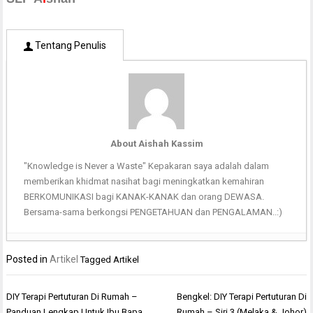
Tentang Penulis
About Aishah Kassim
"Knowledge is Never a Waste" Kepakaran saya adalah dalam
memberikan khidmat nasihat bagi meningkatkan kemahiran
BERKOMUNIKASI bagi KANAK-KANAK dan orang DEWASA.
Bersama-sama berkongsi PENGETAHUAN dan PENGALAMAN..:)
Posted in
Artikel
Tagged
Artikel
Post
DIY Terapi Pertuturan Di Rumah –
Bengkel: DIY Terapi Pertuturan Di
navigation
Panduan Lengkap Untuk Ibu Bapa
Rumah – Siri 3 (Melaka & Johor)