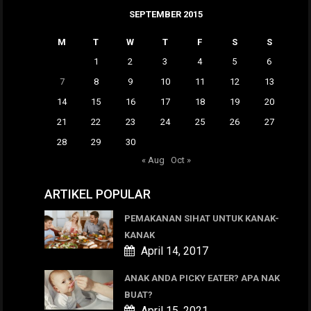
SEPTEMBER 2015
M
T
W
T
F
S
S
1
2
3
4
5
6
7
8
9
10
11
12
13
14
15
16
17
18
19
20
21
22
23
24
25
26
27
28
29
30
« Aug
Oct »
ARTIKEL POPULAR
PEMAKANAN SIHAT UNTUK KANAK-
KANAK
April 14, 2017
ANAK ANDA PICKY EATER? APA NAK
BUAT?
April 15, 2021