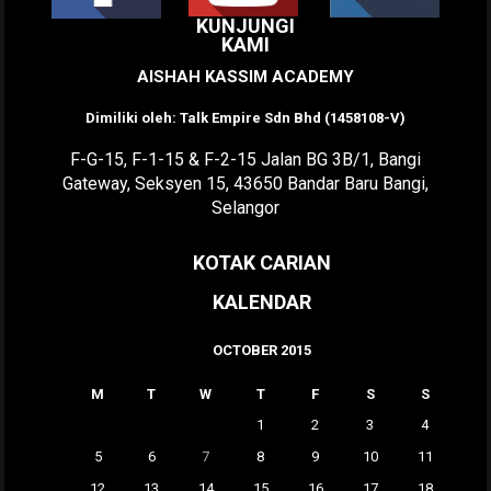
KUNJUNGI
KAMI
AISHAH KASSIM ACADEMY
Dimiliki oleh: Talk Empire Sdn Bhd (1458108-V)
F-G-15, F-1-15 & F-2-15 Jalan BG 3B/1, Bangi
Gateway, Seksyen 15, 43650 Bandar Baru Bangi,
Selangor
KOTAK CARIAN
KALENDAR
OCTOBER 2015
M
T
W
T
F
S
S
1
2
3
4
5
6
7
8
9
10
11
12
13
14
15
16
17
18