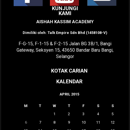
KUNJUNGI
KAMI
AISHAH KASSIM ACADEMY
Dimiliki oleh: Talk Empire Sdn Bhd (1458108-V)
F-G-15, F-1-15 & F-2-15 Jalan BG 3B/1, Bangi
Gateway, Seksyen 15, 43650 Bandar Baru Bangi,
Selangor
KOTAK CARIAN
KALENDAR
APRIL 2015
M
T
W
T
F
S
S
1
2
3
4
5
6
7
8
9
10
11
12