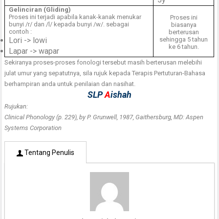
Gelinciran (Gliding)
Proses ini terjadi apabila kanak-kanak menukar
Proses ini
bunyi /r/ dan /l/ kepada bunyi /w/. sebagai
biasanya
contoh :
berterusan
Lori -> lowi
sehingga 5 tahun
ke 6 tahun.
Lapar -> wapar
Sekiranya proses-proses fonologi tersebut masih berterusan melebihi
julat umur yang sepatutnya, sila rujuk kepada Terapis Pertuturan-Bahasa
berhampiran anda untuk penilaian dan nasihat.
SLP
A
ishah
Rujukan:
Clinical Phonology (p. 229), by P. Grunwell, 1987, Gaithersburg, MD: Aspen
Systems Corporation
Tentang Penulis