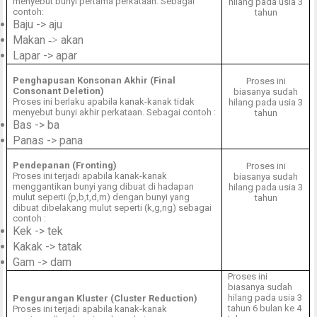
menyebut bunyi pertama perkataan. Sebagai
hilang pada usia 3
contoh:
tahun
Baju -> aju
Makan
akan
->
Lapar -> apar
Penghapusan Konsonan Akhir (Final
Proses ini
Consonant Deletion)
biasanya sudah
Proses ini berlaku apabila kanak-kanak tidak
hilang pada usia 3
menyebut bunyi akhir perkataan. Sebagai contoh :
tahun
Bas -> ba
Panas -> pana
Pendepanan (Fronting)
Proses ini
Proses ini terjadi apabila kanak-kanak
biasanya sudah
menggantikan bunyi yang dibuat di hadapan
hilang pada usia 3
mulut seperti (p,b,t,d,m) dengan bunyi yang
tahun
dibuat dibelakang mulut seperti (k,g,ng) sebagai
contoh :
Kek -> tek
Kakak -> tatak
Gam -> dam
Proses ini
biasanya sudah
hilang pada usia 3
Pengurangan Kluster (Cluster Reduction)
tahun 6 bulan ke 4
Proses ini terjadi apabila kanak-kanak