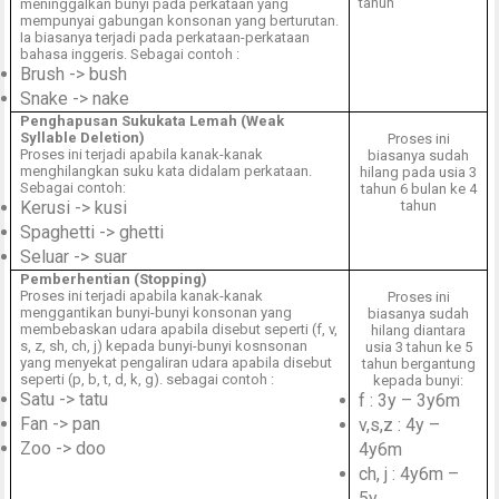
tahun
meninggalkan bunyi pada perkataan yang
mempunyai gabungan konsonan yang berturutan.
Ia biasanya terjadi pada perkataan-perkataan
bahasa inggeris. Sebagai contoh :
Brush -> bush
Snake -> nake
Penghapusan Sukukata Lemah (Weak
Syllable Deletion)
Proses ini
Proses ini terjadi apabila kanak-kanak
biasanya sudah
menghilangkan suku kata didalam perkataan.
hilang pada usia 3
Sebagai contoh:
tahun 6 bulan ke 4
Kerusi -> kusi
tahun
Spaghetti -> ghetti
Seluar -> suar
Pemberhentian (Stopping)
Proses ini terjadi apabila kanak-kanak
Proses ini
menggantikan bunyi-bunyi konsonan yang
biasanya sudah
membebaskan udara apabila disebut seperti (f, v,
hilang diantara
s, z, sh, ch, j) kepada bunyi-bunyi kosnsonan
usia 3 tahun ke 5
yang menyekat pengaliran udara apabila disebut
tahun bergantung
seperti (p, b, t, d, k, g). sebagai contoh :
kepada bunyi:
Satu -> tatu
f : 3y – 3y6m
Fan -> pan
v,s,z : 4y –
Zoo ->
doo
4y6m
ch, j : 4y6m –
5y