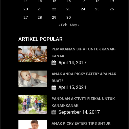
13
14
15
16
17
18
19
20
21
22
23
24
25
26
27
28
29
30
« Feb
May »
ARTIKEL POPULAR
PEMAKANAN SIHAT UNTUK KANAK-
KANAK
April 14, 2017
ANAK ANDA PICKY EATER? APA NAK
BUAT?
April 15, 2021
PANDUAN AKTIVITI FIZIKAL UNTUK
KANAK-KANAK
September 14, 2017
ANAK PICKY EATER? TIPS UNTUK