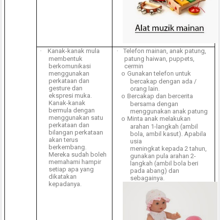
·
Kanak-kanak mula
·
Telefon mainan, anak patung,
membentuk
patung haiwan, puppets,
berkomunikasi
cermin
menggunakan
Gunakan telefon untuk
o
perkataan dan
bercakap dengan ada /
gesture dan
orang lain.
ekspresi muka.
Bercakap dan bercerita
o
Kanak-kanak
bersama dengan
bermula dengan
menggunakan anak patung
menggunakan satu
Minta anak melakukan
o
perkataan dan
arahan 1-langkah (ambil
bilangan perkataan
bola, ambil kasut). Apabila
akan terus
usia
berkembang.
meningkat kepada 2 tahun,
Mereka sudah boleh
gunakan pula arahan 2-
memahami hampir
langkah (ambil bola beri
setiap apa yang
pada abang) dan
dikatakan
sebagainya.
kepadanya.