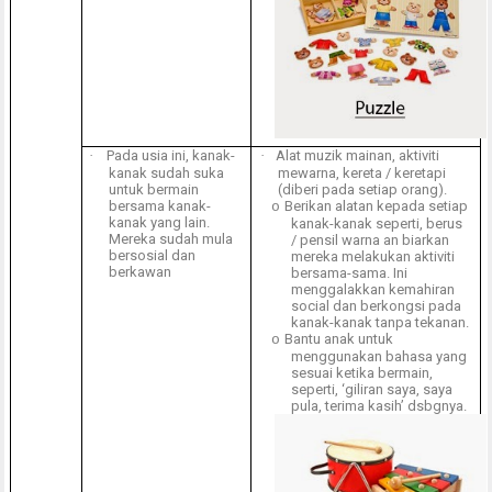
·
Pada usia ini, kanak-
·
Alat muzik mainan, aktiviti
kanak sudah suka
mewarna, kereta / keretapi
untuk bermain
(diberi pada setiap orang).
bersama kanak-
Berikan alatan kepada setiap
o
kanak yang lain.
kanak-kanak seperti, berus
Mereka sudah mula
/ pensil warna an biarkan
bersosial dan
mereka melakukan aktiviti
berkawan
bersama-sama. Ini
menggalakkan kemahiran
social dan berkongsi pada
kanak-kanak tanpa tekanan.
Bantu anak untuk
o
menggunakan bahasa yang
sesuai ketika bermain,
seperti, ‘giliran saya, saya
pula, terima kasih’ dsbgnya.