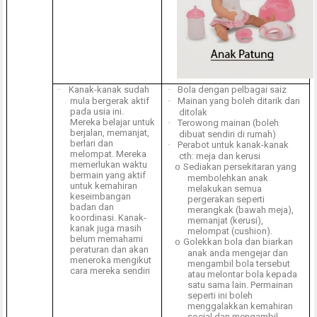
·
Kanak-kanak sudah
·
Bola dengan pelbagai saiz
mula bergerak aktif
·
Mainan yang boleh ditarik dan
pada usia ini.
ditolak
Mereka belajar untuk
·
Terowong mainan (boleh
berjalan, memanjat,
dibuat sendiri di rumah)
berlari dan
·
Perabot untuk kanak-kanak
melompat. Mereka
cth: meja dan kerusi
memerlukan waktu
Sediakan persekitaran yang
o
bermain yang aktif
membolehkan anak
untuk kemahiran
melakukan semua
keseimbangan
pergerakan seperti
badan dan
merangkak (bawah meja),
koordinasi. Kanak-
memanjat (kerusi),
kanak juga masih
melompat (cushion).
belum memahami
Golekkan bola dan biarkan
o
peraturan dan akan
anak anda mengejar dan
meneroka mengikut
mengambil bola tersebut
cara mereka sendiri
atau melontar bola kepada
satu sama lain. Permainan
seperti ini boleh
menggalakkan kemahiran
social dan mengambil