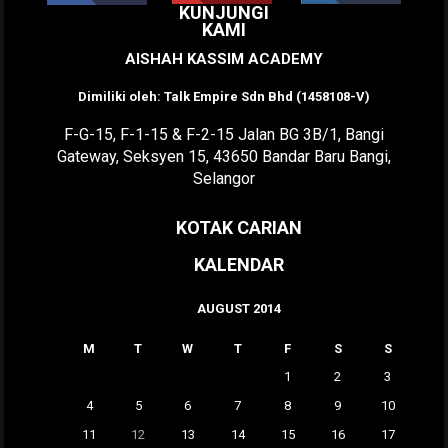
KUNJUNGI
KAMI
AISHAH KASSIM ACADEMY
Dimiliki oleh: Talk Empire Sdn Bhd (1458108-V)
F-G-15, F-1-15 & F-2-15 Jalan BG 3B/1, Bangi
Gateway, Seksyen 15, 43650 Bandar Baru Bangi,
Selangor
KOTAK CARIAN
KALENDAR
AUGUST 2014
M
T
W
T
F
S
S
1
2
3
4
5
6
7
8
9
10
11
12
13
14
15
16
17