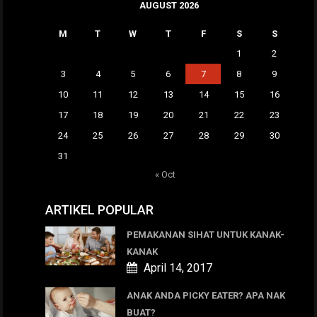
AUGUST 2026
M
T
W
T
F
S
S
1
2
3
4
5
6
7
8
9
10
11
12
13
14
15
16
17
18
19
20
21
22
23
24
25
26
27
28
29
30
31
« Oct
ARTIKEL POPULAR
PEMAKANAN SIHAT UNTUK KANAK-
KANAK
April 14, 2017
ANAK ANDA PICKY EATER? APA NAK
BUAT?