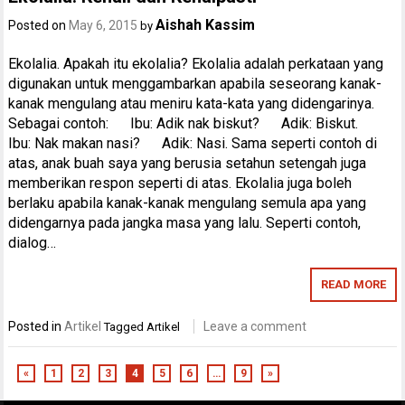
Aishah Kassim
Posted on
May 6, 2015
by
Ekolalia. Apakah itu ekolalia? Ekolalia adalah perkataan yang
digunakan untuk menggambarkan apabila seseorang kanak-
kanak mengulang atau meniru kata-kata yang didengarinya.
Sebagai contoh: Ibu: Adik nak biskut? Adik: Biskut.
Ibu: Nak makan nasi? Adik: Nasi. Sama seperti contoh di
atas, anak buah saya yang berusia setahun setengah juga
memberikan respon seperti di atas. Ekolalia juga boleh
berlaku apabila kanak-kanak mengulang semula apa yang
didengarnya pada jangka masa yang lalu. Seperti contoh,
dialog…
READ MORE
Posted in
Artikel
Leave a comment
Tagged
Artikel
«
1
2
3
4
5
6
…
9
»