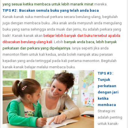
yang sesuai ketika membaca untuk lebih manarik minat
mereka.
TIPS #2 : Bacakan semula buku yang telah anda baca
Kanak-kanak suka membuat perkara secara berulang-ulang, begitulah
juga dengan membaca buku. Jika anak anda menyuruh anda mengulang
buku yang sama sehingga anda muak dan jemu, itu adalah perkara yang
baik!. Kanak-kanak akan
belajar lebih banyak dari buku tersebut apabila
dibacakan berulang-ulang kali
. Lebih
banyak anda baca, lebih banyak
perkataan dan perkara yang dipelajarinya
. Ianya seperti jika anda
menonton filem untuk kali kedua, anda boleh nampak atau perasan
kejadian yang anda tertinggal pada kali pertama menonton. Begitulah
kanak-kanak belajar melalui membaca buku.
TIPS #3 :
Tunjuk
perkataan
dengan jari
ketika
membaca
Strategi ini
adalah penting
untuk kanak-