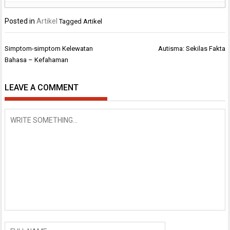
Posted in
Artikel
Tagged
Artikel
Post
Simptom-simptom Kelewatan
Autisma: Sekilas Fakta
navigation
Bahasa – Kefahaman
LEAVE A COMMENT