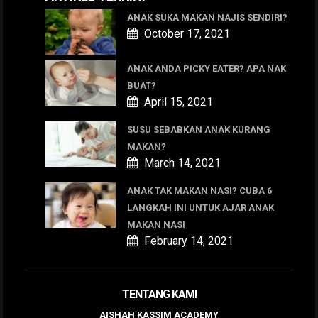
ANAK SUKA MAKAN NAJIS SENDIRI?
October 17, 2021
ANAK ANDA PICKY EATER? APA NAK
BUAT?
April 15, 2021
SUSU SEBABKAN ANAK KURANG
MAKAN?
March 14, 2021
ANAK TAK MAKAN NASI? CUBA 6
LANGKAH INI UNTUK AJAR ANAK
MAKAN NASI
February 14, 2021
TENTANG KAMI
AISHAH KASSIM ACADEMY