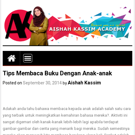
Tips Membaca Buku Dengan Anak-anak
Aishah Kassim
Posted on
September 30, 2014
by
Adakah anda tahu bahawa membaca kepada anak adalah salah satu cara
yang terbaik untuk meningkatkan kemahiran bahasa mereka?. Aktiviti ini
sangat digemari oleh kanak-kanak lebih-lebih lagi apabila terdapat
gambar-gambar dan cerita yang menarik bagi mereka. Sudah semestinya