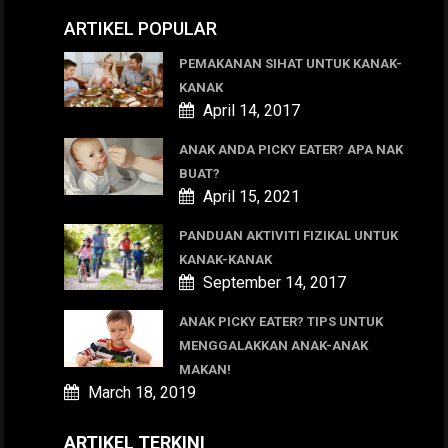
ARTIKEL POPULAR
PEMAKANAN SIHAT UNTUK KANAK-
KANAK
April 14, 2017
ANAK ANDA PICKY EATER? APA NAK
BUAT?
April 15, 2021
PANDUAN AKTIVITI FIZIKAL UNTUK
KANAK-KANAK
September 14, 2017
ANAK PICKY EATER? TIPS UNTUK
MENGGALAKKAN ANAK-ANAK
MAKAN!
March 18, 2019
ARTIKEL TERKINI