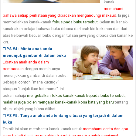
kanak
memahami
bahawa setiap perkataan yang dibacakan mengandungi maksud
. Ia juga
membolehkan kanak-kanak
fokus pada buku tersebut
. Selain itu kanak-
kanak akan belajar bahawa buku dibaca dari arah kiri ke kanan dan dari
atas ke bawah kecuali buku dengan tulisan jawi yang dibaca dari kanan ke
kiri.
TIPS #4 : Minta anak anda
menunjuk gambar di dalam buku
Libatkan anak anda dalam
pembacaan
dengan memintanya
menunjukkan gambar di dalam buku.
Sebagai contoh “mana kucing?”
ataupun “tunjuk ikan kat mama”. Ini
bukan sahaja
mengekalkan fokus kanak-kanak kepada buku tersebut,
malah ia juga boleh mengajar kanak-kanak kosa kata yang baru
tentang
objek-objek yang biasa dilihat.
TIPS #5 : Tanya anak anda tentang situasi yang terjadi di dalam
buku
Teknik ini akan membantu kanak-kanak untuk
memahami cerita dan apa
yang terjadi dan juga membina kebolehan mereka untuk menjawab