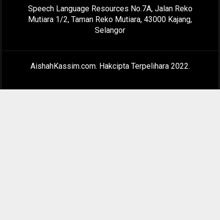
Speech Language Resources No.7A, Jalan Reko
Mutiara 1/2, Taman Reko Mutiara, 43000 Kajang,
Selangor
AishahKassim.com. Hakcipta Terpelihara 2022.