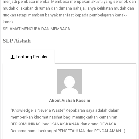
menjadi pembaca mereka. Membaca merupakan aktiviti yang seronok dan
mudah dilakukan di rumah dan dimana sahaja. Ianya kelihatan mudah dan
ringkas tetapi memberi banyak manfaat kepada pembelajaran kanak-
kanak.
SELAMAT MENCUBA DAN MEMBACA
SLP Aishah
Tentang Penulis
About Aishah Kassim
"Knowledge is Never a Waste" Kepakaran saya adalah dalam
memberikan khidmat nasihat bagi meningkatkan kemahiran
BERKOMUNIKASI bagi KANAK-KANAK dan orang DEWASA.
Bersama-sama berkongsi PENGETAHUAN dan PENGALAMAN..:)