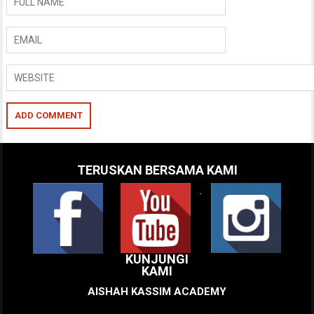
TERUSKAN BERSAMA KAMI
.
KUNJUNGI
KAMI
AISHAH KASSIM ACADEMY