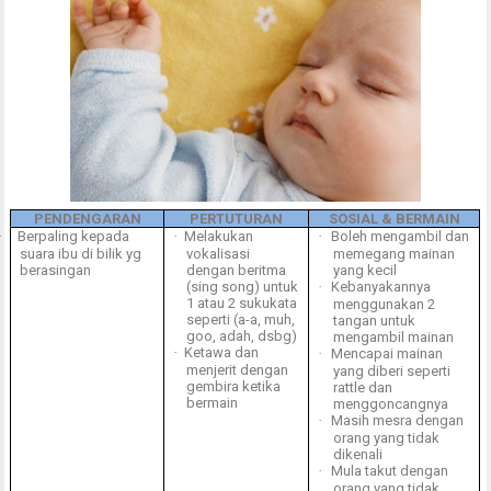
PENDENGARAN
PERTUTURAN
SOSIAL & BERMAIN
·
Berpaling kepada
·
Melakukan
·
Boleh mengambil dan
suara ibu di bilik yg
vokalisasi
memegang mainan
berasingan
dengan beritma
yang kecil
(sing song) untuk
·
Kebanyakannya
1 atau 2 sukukata
menggunakan 2
seperti (a-a, muh,
tangan untuk
goo, adah, dsbg)
mengambil mainan
·
Ketawa dan
·
Mencapai mainan
menjerit dengan
yang diberi seperti
gembira ketika
rattle dan
bermain
menggoncangnya
·
Masih mesra dengan
orang yang tidak
dikenali
·
Mula takut dengan
orang yang tidak