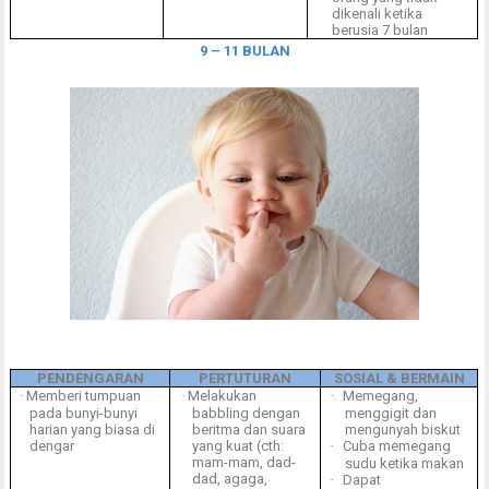
dikenali ketika
berusia 7 bulan
9 – 11 BULAN
PENDENGARAN
PERTUTURAN
SOSIAL & BERMAIN
·
Memberi tumpuan
·
Melakukan
·
Memegang,
pada bunyi-bunyi
babbling dengan
menggigit dan
harian yang biasa di
beritma dan suara
mengunyah biskut
dengar
yang kuat (cth:
·
Cuba memegang
mam-mam, dad-
sudu ketika makan
dad, agaga,
·
Dapat