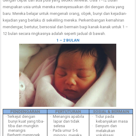
dengan cepat dan ada pula yang sedikit terlewat. Usia 1 -12 bulan
merupakan usia untuk mereka meneyesuaikan diri dengan dunia yang
baru. Mereka belajar untuk mengenali orang, objek, bunyi dan kejadian-
kejadian yang berlaku di sekeliling mereka. Perkembangan kemahiran
mendengar, bertutur, bersosial dan bermain bagi kanak-kanak untuk 1 –
12 bulan secara ringkasnya adalah seperti jadual di bawah.
1 – 2 BULAN
PENDENGARAN
PERTUTURAN
SOSIAL & BERMAIN
·
Terkejut dengan
·
Menangis apabila
·
Tidur pada
bunyi kuat yang tiba-
lapar dan tidak
kebanyakan masa
tiba dan mungkin
selesa
·
Senyum dan
menangis
·
Pada umur 5-6
melakukan
·
Berhenti merengek
minggu, mereka
vokalisasi