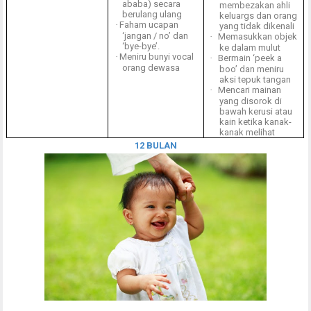
ababa) secara
membezakan ahli
berulang ulang
keluargs dan orang
·
Faham ucapan
yang tidak dikenali
‘jangan / no’ dan
·
Memasukkan objek
‘bye-bye’.
ke dalam mulut
·
Meniru bunyi vocal
·
Bermain ‘peek a
orang dewasa
boo’ dan meniru
aksi tepuk tangan
·
Mencari mainan
yang disorok di
bawah kerusi atau
kain ketika kanak-
kanak melihat
12 BULAN