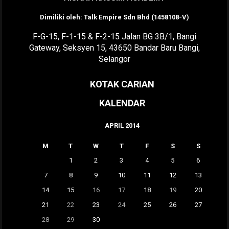
Dimiliki oleh: Talk Empire Sdn Bhd (1458108-V)
F-G-15, F-1-15 & F-2-15 Jalan BG 3B/1, Bangi
Gateway, Seksyen 15, 43650 Bandar Baru Bangi,
Selangor
KOTAK CARIAN
KALENDAR
APRIL 2014
M
T
W
T
F
S
S
1
2
3
4
5
6
7
8
9
10
11
12
13
14
15
16
17
18
19
20
21
22
23
24
25
26
27
28
29
30