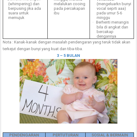
(whimpering) dan
melalukan cooing
(mengeluarkn bunyi
berpusing jika ada
pada percakapan
vocal seprti aaa)
suara untuk
ibu
pada umur 5-6
memujuk
minggu
·
Berhenti menangis
bila di angkat dan
bercakap
dengannya
Nota : Kanak-kanak dengan masalah pendengaran yang teruk tidak akan
terkejut dengan bunyi yang kuat dan tiba-tiba.
3 – 5 BULAN
PENDENGARAN
PERTUTURAN
SOSIAL & BERMAIN