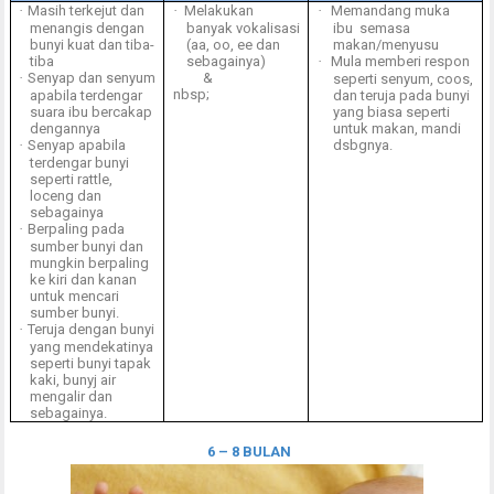
·
Masih terkejut dan
·
Melakukan
·
Memandang muka
menangis dengan
banyak vokalisasi
ibu
semasa
bunyi kuat dan tiba-
(aa, oo, ee dan
makan/menyusu
tiba
sebagainya)
·
Mula memberi respon
·
Senyap dan senyum
&
seperti senyum, coos,
nbsp;
apabila terdengar
dan teruja pada bunyi
suara ibu bercakap
yang biasa seperti
dengannya
untuk makan, mandi
·
Senyap apabila
dsbgnya.
terdengar bunyi
seperti rattle,
loceng dan
sebagainya
·
Berpaling pada
sumber bunyi dan
mungkin berpaling
ke kiri dan kanan
untuk mencari
sumber bunyi.
·
Teruja dengan bunyi
yang mendekatinya
seperti bunyi tapak
kaki, bunyj air
mengalir dan
sebagainya.
6 – 8 BULAN