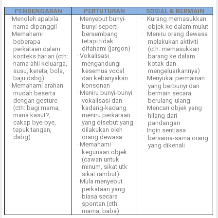
PENDENGARAN
PERTUTURAN
SOSIAL & BERMAIN
·
Menoleh apabila
·
Menyebut bunyi-
·
Kurang memasukkan
nama dipanggil
bunyi seperti
objek ke dalam mulut
·
Memahami
bersembang
·
Meniru orang dewasa
tetapi tidak
beberapa
melakukan aktiviti
difahami (jargon)
perkataan dalam
(cth: memasukkan
·
Vokalisasi
konteks harian (cth:
barang ke dalam
nama ahli keluarga,
mengandungi
kotak dan
susu, kereta, bola,
kesemua vocal
mengeluarkannya)
baju dsbg)
dan kebanyakan
·
Menyukai permainan
·
Memahami arahan
konsonan
yang berbunyi dan
·
Meniru bunyi-bunyi
mudah beserta
bermain secara
dengan gesture
vokalisasi dan
berulang-ulang
(cth: bagi mama,
kadang-kadang
·
Mencari objek yang
mana kasut?,
meniru perkataan
hilang dari
cakap bye-bye,
yang disebut yang
pandangan
tepuk tangan,
dilakukan oleh
·
Ingin sentiasa
dsbg)
orang dewasa
bersama-sama orang
·
Memahami
yang dikenali
kegunaan objek
(cawan untuk
minum, sikat utk
sikat rambut)
·
Mula menyebut
perkataan yang
biasa secara
spontan (cth:
mama, baba)