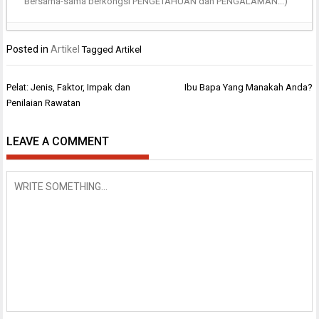
Bersama-sama berkongsi PENGETAHUAN dan PENGALAMAN..:)
Posted in
Artikel
Tagged
Artikel
Post
Pelat: Jenis, Faktor, Impak dan
Ibu Bapa Yang Manakah Anda?
navigation
Penilaian Rawatan
LEAVE A COMMENT