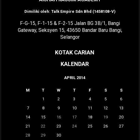
Dimiliki oleh: Talk Empire Sdn Bhd (1458108-V)
F-G-15, F-1-15 & F-2-15 Jalan BG 3B/1, Bangi
Gateway, Seksyen 15, 43650 Bandar Baru Bangi,
Selangor
KOTAK CARIAN
KALENDAR
APRIL 2014
M
T
W
T
F
S
S
1
2
3
4
5
6
7
8
9
10
11
12
13
14
15
16
17
18
19
20
21
22
23
24
25
26
27
28
29
30