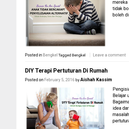
mereka 
tidak bo
boleh d
Posted in
Bengkel
Leave a comment
Tagged
Bengkel
DIY Terapi Pertuturan Di Rumah
Aishah Kassim
Posted on
February 5, 2016
by
Pengisi
Belajar
Bagaima
idea da
masalah
pertutu