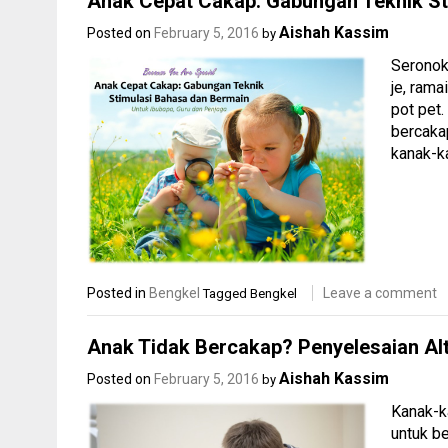
Anak Cepat Cakap: Gabungan Teknik St
Aishah Kassim
Posted on
February 5, 2016
by
Seronok
je, rama
pot pet
bercaka
kanak-k
Posted in
Bengkel
Leave a comment
Tagged
Bengkel
Anak Tidak Bercakap? Penyelesaian Alt
Aishah Kassim
Posted on
February 5, 2016
by
Kanak-k
untuk b