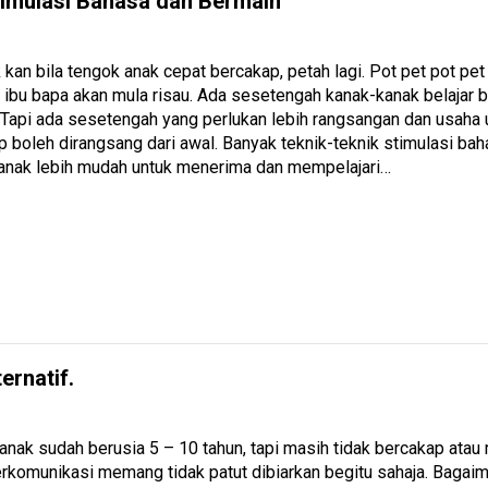
imulasi Bahasa dan Bermain
 kan bila tengok anak cepat bercakap, petah lagi. Pot pet pot p
i ibu bapa akan mula risau. Ada sesetengah kanak-kanak belajar 
. Tapi ada sesetengah yang perlukan lebih rangsangan dan usaha 
p boleh dirangsang dari awal. Banyak teknik-teknik stimulasi b
anak lebih mudah untuk menerima dan mempelajari…
ernatif.
anak sudah berusia 5 – 10 tahun, tapi masih tidak bercakap at
erkomunikasi memang tidak patut dibiarkan begitu sahaja. Baga