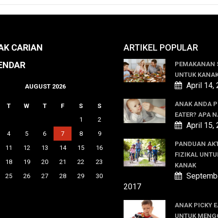
AK CARIAN
ARTIKEL POPULAR
ENDAR
PEMAKANAN 
UNTUK KANA
April 14,
AUGUST 2026
ANAK ANDA P
T
W
T
F
S
S
EATER? APA N
1
2
April 15,
4
5
6
7
8
9
PANDUAN AKT
11
12
13
14
15
16
FIZIKAL UNTU
18
19
20
21
22
23
KANAK
Septembe
25
26
27
28
29
30
2017
ANAK PICKY E
UNTUK MENG