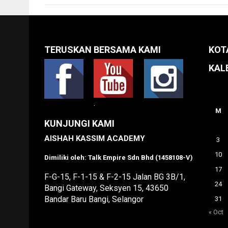
TERUSKAN BERSAMA KAMI
KOT
KAL
.
M
KUNJUNGI KAMI
AISHAH KASSIM ACADEMY
3
10
Dimiliki oleh: Talk Empire Sdn Bhd (1458108-V)
17
F-G-15, F-1-15 & F-2-15 Jalan BG 3B/1,
24
Bangi Gateway, Seksyen 15, 43650
Bandar Baru Bangi, Selangor
31
« Oct