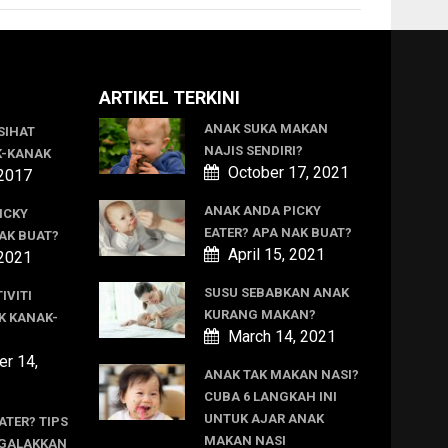
ARTIKEL TERKINI
ANAK SUKA MAKAN
SIHAT
NAJIS SENDIRI?
K-KANAK
October 17, 2021
 2017
ANAK ANDA PICKY
ICKY
EATER? APA NAK BUAT?
AK BUAT?
April 15, 2021
 2021
SUSU SEBABKAN ANAK
IVITI
KURANG MAKAN?
K KANAK-
March 14, 2021
r 14,
ANAK TAK MAKAN NASI?
CUBA 6 LANGKAH INI
UNTUK AJAR ANAK
ATER? TIPS
MAKAN NASI
GALAKKAN